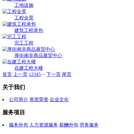
工地设施
工程全景
建筑工程承包
完工工程
厚街南非商品展贸中心
在建工程大楼
首页
上一页
1
2
3
4
5
···
下一页
尾页
关于我们
公司简介
资质荣誉
企业文化
服务项目
服务外包
人力资源服务
薪酬外包
劳务服务