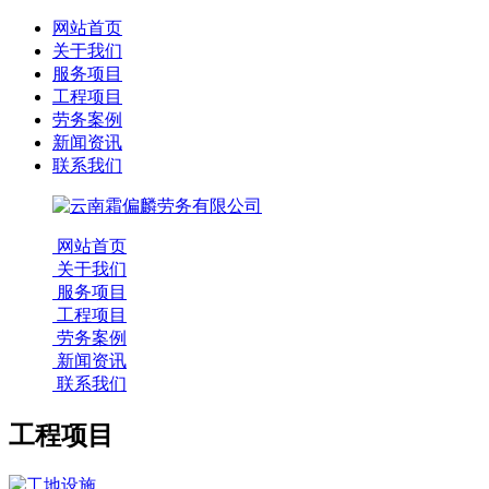
网站首页
关于我们
服务项目
工程项目
劳务案例
新闻资讯
联系我们
网站首页
关于我们
服务项目
工程项目
劳务案例
新闻资讯
联系我们
工程项目